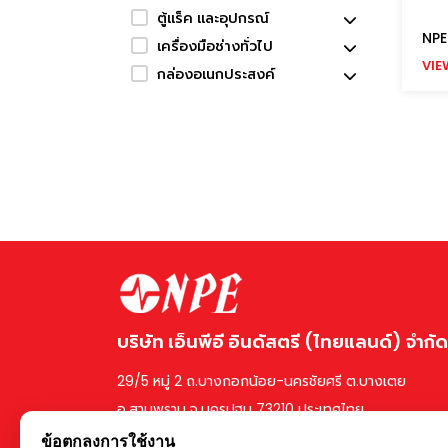
ตู้แร็ค และอุปกรณ์
NPE
เครื่องมือช่างทั่วไป
VIE
กล่องอเนกประสงค์
บริษัท เอ็นพีอี อินดัสตรี (ไทยแลนด์) จำกัด
29/5 หมู่ 2 ถ.บางกอกน้อย-นครชัยศรี ต.บางเตย
อ.สามพราน จ.นครปฐม 73210 ประเทศไทย
ข้อตกลงการใช้งาน