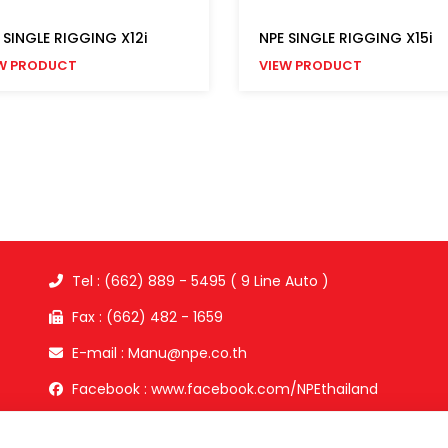
 SINGLE RIGGING X12i
NPE SINGLE RIGGING X15i
W PRODUCT
VIEW PRODUCT
Tel : (662) 889 - 5495 ( 9 Line Auto )
Fax : (662) 482 - 1659
E-mail : Manu@npe.co.th
Facebook : www.facebook.com/NPEthailand