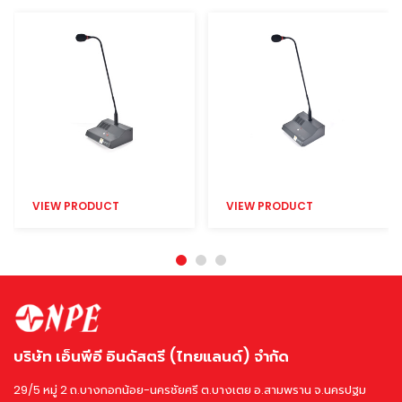
VIEW PRODUCT
VIEW PRODUCT
บริษัท เอ็นพีอี อินดัสตรี (ไทยแลนด์) จำกัด
29/5 หมู่ 2 ถ.บางกอกน้อย-นครชัยศรี ต.บางเตย อ.สามพราน จ.นครปฐม