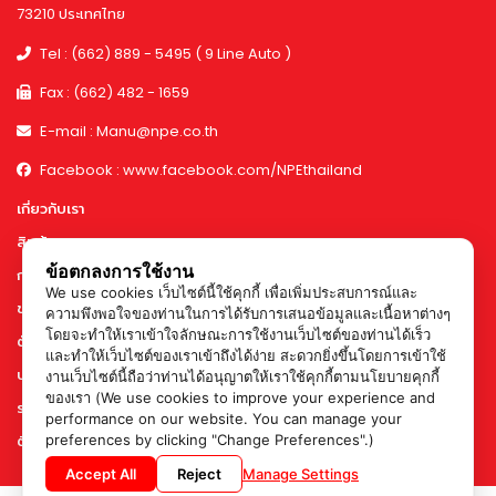
73210 ประเทศไทย
Tel : (662) 889 - 5495 ( 9 Line Auto )
Fax : (662) 482 - 1659
E-mail : Manu@npe.co.th
Facebook : www.facebook.com/NPEthailand
เกี่ยวกับเรา
สินค้า
ข้อตกลงการใช้งาน
การทำงานและกำลังการผลิต
We use cookies เว็บไซต์นี้ใช้คุกกี้ เพื่อเพิ่มประสบการณ์และ
ข่าวสาร & กิจกรรม
ความพึงพอใจของท่านในการได้รับการเสนอข้อมูลและเนื้อหาต่างๆ
โดยจะทำให้เราเข้าใจลักษณะการใช้งานเว็บไซต์ของท่านได้เร็ว
ตัวอย่างผลงาน
และทำให้เว็บไซต์ของเราเข้าถึงได้ง่าย สะดวกยิ่งขึ้นโดยการเข้าใช้
บทความ
งานเว็บไซต์นี้ถือว่าท่านได้อนุญาตให้เราใช้คุกกี้ตามนโยบายคุกกี้
ของเรา (We use cookies to improve your experience and
ร่วมงานกับเรา
performance on our website. You can manage your
preferences by clicking "Change Preferences".)
ติดต่อเรา
Accept All
Reject
Manage Settings