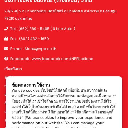
บริษัท เอ็นพีอี อินดัสตรี (ไทยแลนด์) จำกัด
29/5 หมู่ 2 ถ.บางกอกน้อย-นครชัยศรี ต.บางเตย อ.สามพราน จ.นครปฐม
73210 ประเทศไทย
Tel : (662) 889 - 5495 ( 9 Line Auto )
Fax : (662) 482 - 1659
E-mail : Manu@npe.co.th
Facebook : www.facebook.com/NPEthailand
เกี่ยวกับเรา
สินค้า
ข้อตกลงการใช้งาน
การทำงานและกำลังการผลิต
We use cookies เว็บไซต์นี้ใช้คุกกี้ เพื่อเพิ่มประสบการณ์และ
ข่าวสาร & กิจกรรม
ความพึงพอใจของท่านในการได้รับการเสนอข้อมูลและเนื้อหาต่างๆ
โดยจะทำให้เราเข้าใจลักษณะการใช้งานเว็บไซต์ของท่านได้เร็ว
ตัวอย่างผลงาน
และทำให้เว็บไซต์ของเราเข้าถึงได้ง่าย สะดวกยิ่งขึ้นโดยการเข้าใช้
บทความ
งานเว็บไซต์นี้ถือว่าท่านได้อนุญาตให้เราใช้คุกกี้ตามนโยบายคุกกี้
ของเรา (We use cookies to improve your experience and
ร่วมงานกับเรา
performance on our website. You can manage your