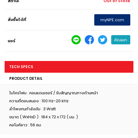
สถานะ
Out of Stock
สั่งซื้อได้ที่
myNPE.com
คัดลอก
แชร์
TECH SPECS
PRODUCT DETAIL
ไมโครโฟน : คอนแดนเซอร์ / รับสัญญาณทางด้านหน้า
ความถี่ตอบสนอง : 100 Hz-20 kHz
ลำโพงทนกำลังขับ : 3 Watt
ขนาด ( WxHxD ) : 184 x 72 x 172 ( มม. )
คอไมค์ยาว : 56 ซม.